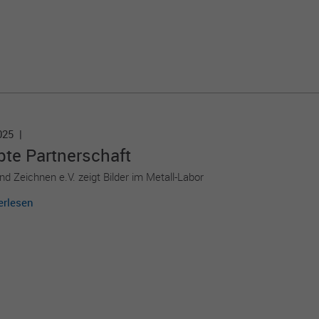
2025 |
te Part­ner­schaft
d Zeichnen e.V. zeigt Bilder im Metall-Labor
erlesen