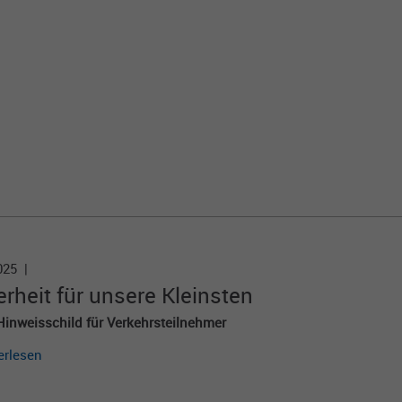
Quelle, aus der sie stammen, und der Seiten, die
in anonymer Form angezeigt werden.
Name
_gat
Anbieter
Google Universal Analytics
Laufzeit
1 Minute
Diese Cookies werden von Google Universal
Analytics installiert, um die Anforderungsrate zu
Zweck
drosseln und die Datenerfassung auf Websites
2025 |
mit hohem Datenverkehr zu begrenzen.
erheit für unsere Kleinsten
inweisschild für Verkehrsteilnehmer
erlesen