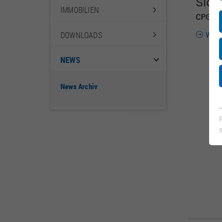
Si­ch
IM­MO­BILIEN
CPG erm
Weit
DOWNLOADS
NEWS
News Archiv