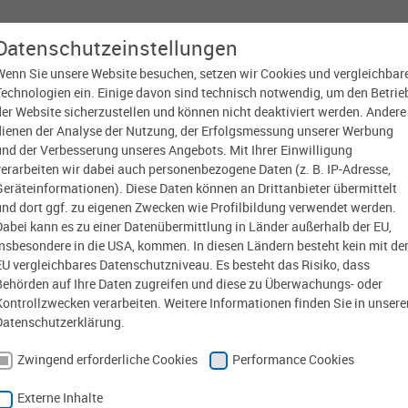
Datenschutzeinstellungen
Wenn Sie unsere Website besuchen, setzen wir Cookies und vergleichbar
DAS UNTERNEHMEN
VERANSTALTUNGEN
Technologien ein. Einige davon sind technisch notwendig, um den Betrie
der Website sicherzustellen und können nicht deaktiviert werden. Andere
dienen der Analyse der Nutzung, der Erfolgsmessung unserer Werbung
und der Verbesserung unseres Angebots. Mit Ihrer Einwilligung
verarbeiten wir dabei auch personenbezogene Daten (z. B. IP-Adresse,
wsarchiv
Geräteinformationen). Diese Daten können an Drittanbieter übermittelt
und dort ggf. zu eigenen Zwecken wie Profilbildung verwendet werden.
Dabei kann es zu einer Datenübermittlung in Länder außerhalb der EU,
insbesondere in die USA, kommen. In diesen Ländern besteht kein mit de
ck
EU vergleichbares Datenschutzniveau. Es besteht das Risiko, dass
Behörden auf Ihre Daten zugreifen und diese zu Überwachungs- oder
Kontrollzwecken verarbeiten. Weitere Informationen finden Sie in unsere
ige
1
2
3
…
nächste
Datenschutzerklärung.
Zwingend erforderliche Cookies
Performance Cookies
2025 |
Externe Inhalte