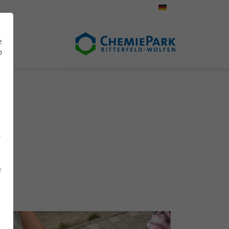
e
b
r
r