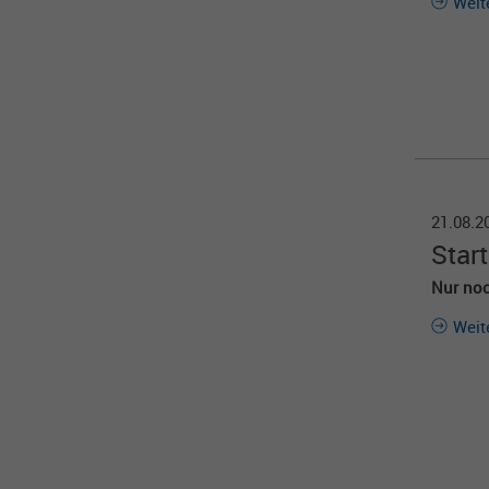
Weit
21.08.
Star
Nur no
Weit