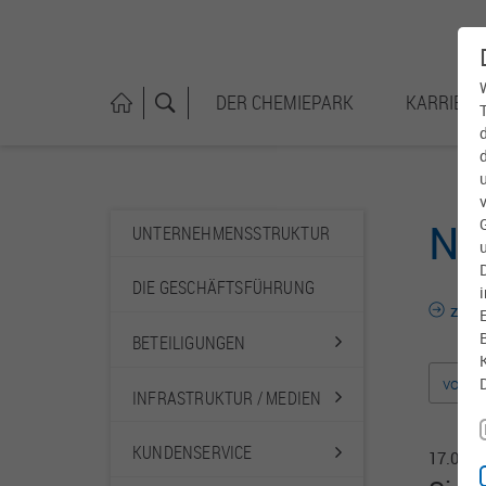
DER CHEMIEPARK
KARRIERE
Ne
UN­TER­NEH­MENS­STRUKTUR
DIE GE­SCHÄFTS­FÜHRUNG
zurü
BE­TEI­LI­GUNGEN
vorher
IN­FRA­STRUKTUR / MEDIEN
KUN­DEN­SERVICE
17.09.