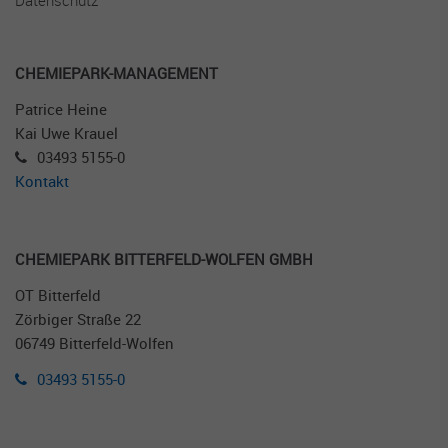
Informationen darüber zu speichern, wie
Besucher eine Website nutzen, und hilft bei
der Erstellung eines Analyseberichts über
Zweck
CHE­MIEPARK-MA­NAGEMENT
die Funktionsweise der Website. Die
gesammelten Daten, einschließlich der
Patrice Heine
Anzahl der Besucher, der Quelle, aus der sie
Kai Uwe Krauel
stammen, und der Seiten, die in anonymer
03493 5155-0
Form angezeigt werden.
Kontakt
Name
_gat
CHE­MIEPARK BIT­TERFELD-WOLFEN GMBH
Anbieter
Google Universal Analytics
OT Bitterfeld
Laufzeit
1 Minute
Zörbiger Straße 22
06749 Bitterfeld-Wolfen
Diese Cookies werden von Google
03493 5155-0
Universal Analytics installiert, um die
Zweck
Anforderungsrate zu drosseln und die
Datenerfassung auf Websites mit hohem