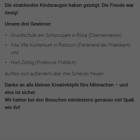
Die strahlenden Kinderaugen haben gezeigt: Die Freude war
funktionieren. Diese Cookies speichern keine Informationen,
die Ihre persönliche Identifizierung zulassen.
riesig!
Unsere drei Gewinner:
Name
Cookie-Informationen anzeigen
cookie_optin
Grundschule am Schlosspark in Rösa (Chemiemaster)
Anbieter
sgalinski
Performance Cookies
Kita Villa Kunterbunt in Roitzsch (Ferdinand der Praktikant)
Mithilfe dieser Cookies können wir Besuche und Traffic-
Laufzeit
1 Jahr
und
Quellen zählen, um die Performance unserer Seite zu messen
Hort Zörbig (Professor Fröhlich)
und zu verbessern. Sie helfen uns festzustellen, welche Seiten
Dieses Cookie wird verwendet, um Ihre
am beliebtesten und welche am wenigsten gefragt sind, und
Zweck
Cookie-Einstellungen für diese Website zu
durften sich außerdem über ihre Schecks freuen.
zu erkennen, wie sich Besucher auf den Seiten bewegen. Alle
speichern.
Daten, die diese Cookies sammeln, sind aggregiert und daher
Danke an alle kleinen Kreativköpfe fürs Mitmachen – und
anonym. Wenn Sie diese Cookies nicht zulassen, wissen wir
eins ist sicher:
nicht, wann Sie unsere Seite besucht haben, und können ihre
Wir hatten bei den Besuchen mindestens genauso viel Spaß
Performance nicht überprüfen.
wie ihr!
Name
Cookie-Informationen anzeigen
_ga
Anbieter
Google Analytics
Externe Inhalte