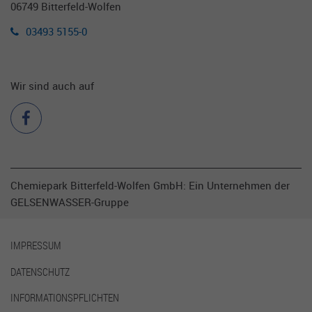
06749 Bitterfeld-Wolfen
Informationen darüber zu speichern, wie
Besucher eine Website nutzen, und hilft bei
03493 5155-0
der Erstellung eines Analyseberichts über
Zweck
die Funktionsweise der Website. Die
gesammelten Daten, einschließlich der
Wir sind auch auf
Anzahl der Besucher, der Quelle, aus der sie
stammen, und der Seiten, die in anonymer
Form angezeigt werden.
Name
_gat
Chemiepark Bitterfeld-Wolfen GmbH: Ein Unternehmen der
Anbieter
Google Universal Analytics
GELSENWASSER-Gruppe
Laufzeit
1 Minute
IMPRESSUM
Diese Cookies werden von Google
Universal Analytics installiert, um die
DATENSCHUTZ
Zweck
Anforderungsrate zu drosseln und die
INFORMATIONSPFLICHTEN
Datenerfassung auf Websites mit hohem