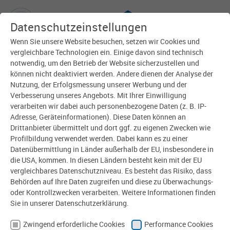
Datenschutzeinstellungen
Wenn Sie unsere Website besuchen, setzen wir Cookies und
Zurück
vergleichbare Technologien ein. Einige davon sind technisch
notwendig, um den Betrieb der Website sicherzustellen und
können nicht deaktiviert werden. Andere dienen der Analyse der
Nutzung, der Erfolgsmessung unserer Werbung und der
Verbesserung unseres Angebots. Mit Ihrer Einwilligung
verarbeiten wir dabei auch personenbezogene Daten (z. B. IP-
Adresse, Geräteinformationen). Diese Daten können an
Drittanbieter übermittelt und dort ggf. zu eigenen Zwecken wie
Profilbildung verwendet werden. Dabei kann es zu einer
Datenübermittlung in Länder außerhalb der EU, insbesondere in
die USA, kommen. In diesen Ländern besteht kein mit der EU
vergleichbares Datenschutzniveau. Es besteht das Risiko, dass
10.04.2025 |
Behörden auf Ihre Daten zugreifen und diese zu Überwachungs-
80.Jah­restag der Be­freiung
oder Kontrollzwecken verarbeiten. Weitere Informationen finden
Sie in unserer Datenschutzerklärung.
Buchenwald-Relief von Heidemaler in Weimar angebracht
Zwingend erforderliche Cookies
Performance Cookies