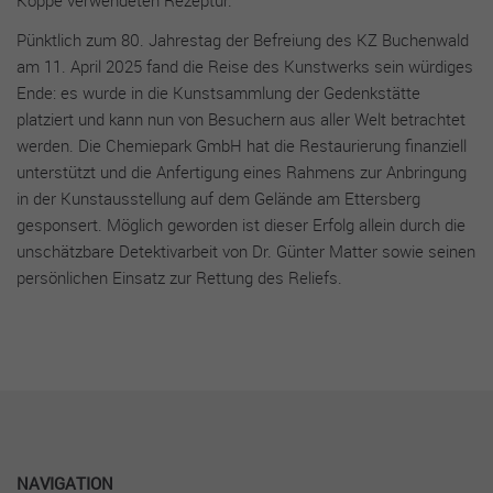
Köppe verwendeten Rezeptur.
funktionieren. Diese Cookies speichern keine Informationen,
Pünktlich zum 80. Jahrestag der Befreiung des KZ Buchenwald
die Ihre persönliche Identifizierung zulassen.
am 11. April 2025 fand die Reise des Kunstwerks sein würdiges
Name
Cookie-Informationen anzeigen
cookie_optin
Ende: es wurde in die Kunstsammlung der Gedenkstätte
platziert und kann nun von Besuchern aus aller Welt betrachtet
Anbieter
sgalinski
werden. Die Chemiepark GmbH hat die Restaurierung finanziell
Performance Cookies
unterstützt und die Anfertigung eines Rahmens zur Anbringung
Mithilfe dieser Cookies können wir Besuche und Traffic-
Laufzeit
1 Jahr
in der Kunstausstellung auf dem Gelände am Ettersberg
Quellen zählen, um die Performance unserer Seite zu messen
und zu verbessern. Sie helfen uns festzustellen, welche Seiten
gesponsert. Möglich geworden ist dieser Erfolg allein durch die
Dieses Cookie wird verwendet, um Ihre
am beliebtesten und welche am wenigsten gefragt sind, und
unschätzbare Detektivarbeit von Dr. Günter Matter sowie seinen
Zweck
Cookie-Einstellungen für diese Website zu
zu erkennen, wie sich Besucher auf den Seiten bewegen. Alle
persönlichen Einsatz zur Rettung des Reliefs.
speichern.
Daten, die diese Cookies sammeln, sind aggregiert und daher
anonym. Wenn Sie diese Cookies nicht zulassen, wissen wir
nicht, wann Sie unsere Seite besucht haben, und können ihre
Performance nicht überprüfen.
Name
Cookie-Informationen anzeigen
_ga
Anbieter
Google Analytics
Externe Inhalte
NA­VI­GATION